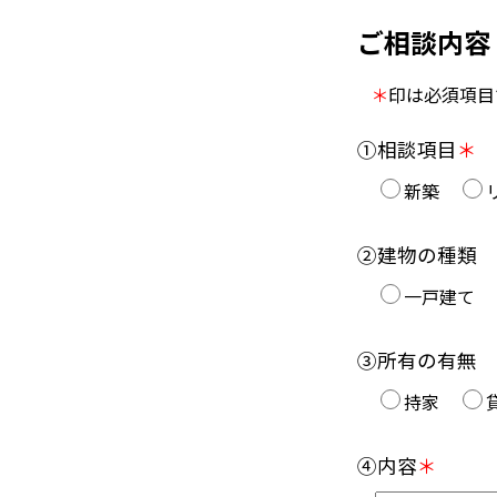
ご相談内容
＊
印は必須項目
①相談項目
＊
新築
②建物の種類
一戸建て
③所有の有無
持家
④内容
＊