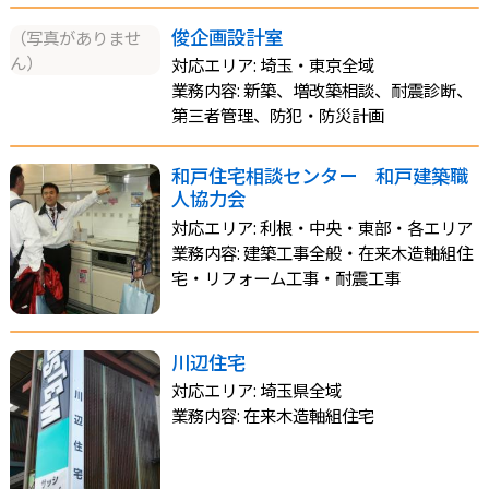
俊企画設計室
（写真がありませ
ん）
対応エリア: 埼玉・東京全域
業務内容: 新築、増改築相談、耐震診断、
第三者管理、防犯・防災計画
和戸住宅相談センター 和戸建築職
人協力会
対応エリア: 利根・中央・東部・各エリア
業務内容: 建築工事全般・在来木造軸組住
宅・リフォーム工事・耐震工事
川辺住宅
対応エリア: 埼玉県全域
業務内容: 在来木造軸組住宅