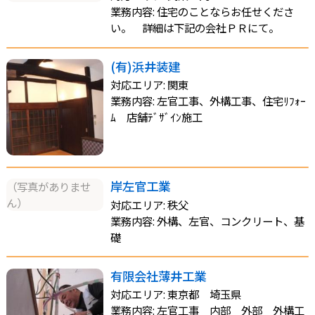
業務内容: 住宅のことならお任せくださ
い。 詳細は下記の会社ＰＲにて。
(有)浜井装建
対応エリア: 関東
業務内容: 左官工事、外構工事、住宅ﾘﾌｫｰ
ﾑ 店舗ﾃﾞｻﾞｲﾝ施工
岸左官工業
（写真がありませ
ん）
対応エリア: 秩父
業務内容: 外構、左官、コンクリート、基
礎
有限会社薄井工業
対応エリア: 東京都 埼玉県
業務内容: 左官工事 内部 外部 外構工