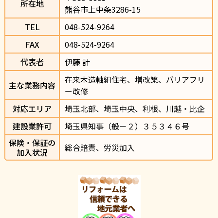
所在地
熊谷市上中条3286-15                
TEL
048-524-9264                
FAX
048-524-9264
代表者
伊藤 計
在来木造軸組住宅、増改築、バリアフリ
主な業務内容
ー改修
対応エリア
埼玉北部、埼玉中央、利根、川越・比企
建設業許可
埼玉県知事（般－２）３５３４６号
保険・保証の
総合賠責、労災加入
加入状況