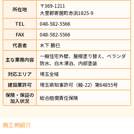
〒369-1211                
所在地
大里郡寄居町赤浜1825-9                
TEL
048-582-5566                
FAX
048-582-5566
代表者
木下 勝巳
一般住宅外壁、屋根塗り替え、ベランダ
主な業務内容
防水、白木漂泊、内部塗装
対応エリア
埼玉全域
建設業許可
埼玉県知事許可（般-22）第64855号
保険・保証の
総合賠償責任保険
加入状況
施工例紹介