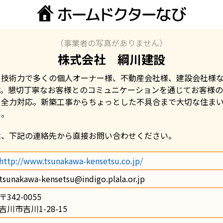
（事業者の写真がありません）
株式会社 綱川建設
と技術力で多くの個人オーナー様、不動産会社様、建設会社様
す。懇切丁寧なお客様とのコミュニケーションを通じてお客様
も全力対応。新築工事からちょっとした不具合まで大切な住ま
い。
は、下記の連絡先から直接お問い合わせください。
http://www.tsunakawa-kensetsu.co.jp/
tsunakawa-kensetsu@indigo.plala.or.jp
〒342-0055                
吉川市吉川1-28-15                