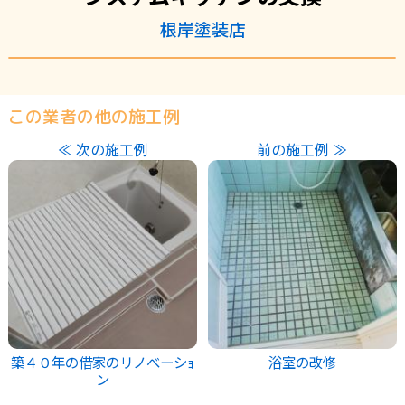
根岸塗装店
この業者の他の施工例
≪ 次の施工例
前の施工例 ≫
築４０年の借家のリノべーシｮ
浴室の改修
ン